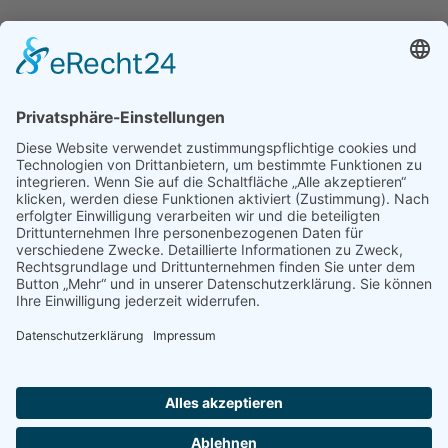
Verbraucherschlichtungsstelle teilzunehmen.
Akrri-Cosmetics
Neugasse 5, 65183 Wiesbaden (Innenstadt)
Tel:
0611 / 300304
| Mobil:
01726757297
E-Mail:
kontakt@akrri-cosmetics.de
|
https://akrri-cosmetics.de
Impressum
Datenschutz